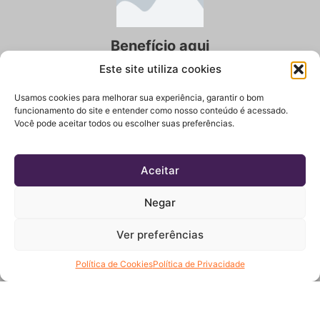
Benefício aqui
Lorem ipsum dolor sit amet, consectetur adipiscing
Este site utiliza cookies
elit. Ut elit tellus, luctus nec ullamcorper mattis,
Usamos cookies para melhorar sua experiência, garantir o bom
pulvinar dapibus leo.
funcionamento do site e entender como nosso conteúdo é acessado.
Você pode aceitar todos ou escolher suas preferências.
Aceitar
Benefício aqui
Negar
Lorem ipsum dolor sit amet, consectetur adipiscing
Ver preferências
elit. Ut elit tellus, luctus nec ullamcorper mattis,
pulvinar dapibus leo.
Política de Cookies
Política de Privacidade